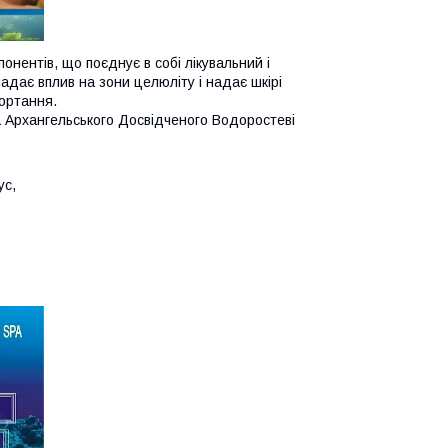
онентів, що поєднує в собі лікувальний і
адає вплив на зони целюліту і надає шкірі
гортання.
а Архангельського Досвідченого Водоростеві
ус,