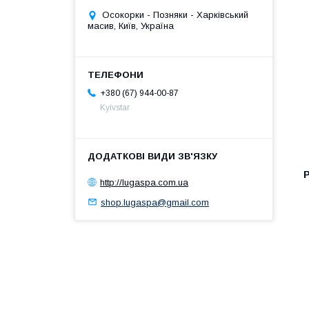
Осокорки - Позняки - Харківський
масив, Київ, Україна
+380 (67) 944-00-87
Kyivstar
http://lugaspa.com.ua
shop.lugaspa@gmail.com