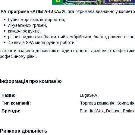
SPA-програма «АЛЬГАНИКА»®
, яка отримала визнання у космето
бурих морських водоростей,
лікувальних грязей,
какао-продуктів,
різних видів глин (блакитний кембрійської, білого, рожевого і зе
45 видів SPA-мила ручної роботи.
сі кошти взаємно доповнюють один одного і дозволяють ефективн
рофесійному рівні.
Інформація про компанію
Назва:
LugaSPA
Тип компанії:
Торгова компанія, Компані
Бренди:
Etto, ItalWax, DeLuxe, Epila
Ринкова діяльність