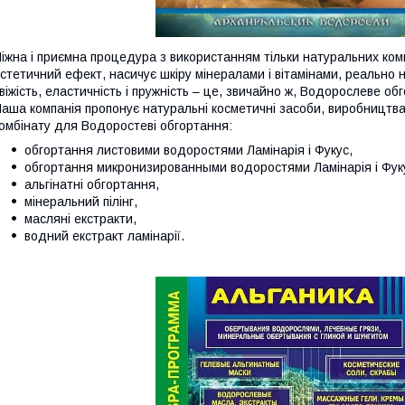
іжна і приємна процедура з використанням тільки натуральних комп
стетичний ефект, насичує шкіру мінералами і вітамінами, реально н
віжість, еластичність і пружність – це, звичайно ж, Водорослеве об
аша компанія пропонує натуральні косметичні засоби, виробництв
омбінату для Водоростеві обгортання:
обгортання листовими водоростями Ламінарія і Фукус,
обгортання микронизированными водоростями Ламінарія і Фук
альгінатні обгортання,
мінеральний пілінг,
масляні екстракти,
водний екстракт ламінарії.