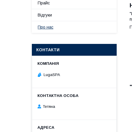
Прайс
"
Відгуки
п
П
Про нас
КОНТАКТИ
LugaSPA
Тетяна