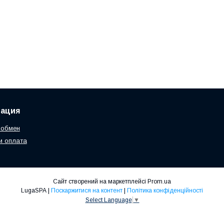
ация
 обмен
и оплата
Сайт створений на маркетплейсі
Prom.ua
LugaSPA |
Поскаржитися на контент
|
Політика конфіденційності
Select Language
▼