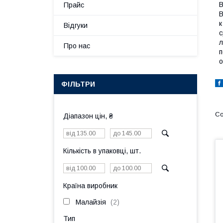
В
Прайс
В
к
Відгуки
с
л
Про нас
п
о
ФІЛЬТРИ
Діапазон цін, ₴
Кількість в упаковці, шт.
Країна виробник
Малайзія
2
Тип