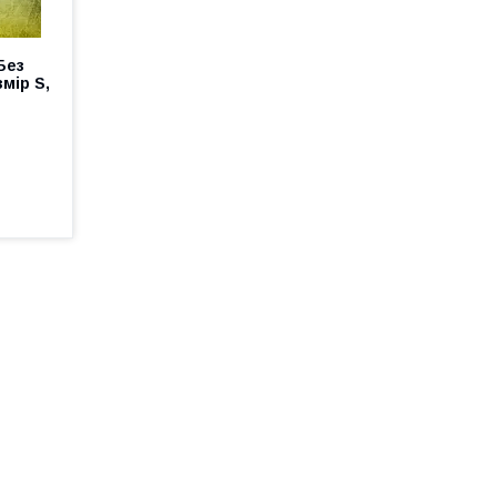
Без
мір S,