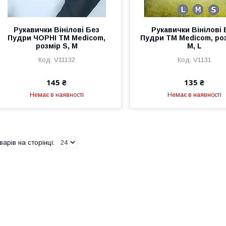
Рукавички Вінілові Без
Рукавички Вінілові 
Пудри ЧОРНІ ТМ Medicom,
Пудри ТМ Medicom, роз
розмір S, М
М, L
V11132
V1131
145 ₴
135 ₴
Немає в наявності
Немає в наявності