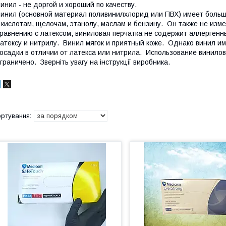
инил - не доргой и хороший по качеству.
инил (основной материал поливинилхлорид или ПВХ) имеет большо
 кислотам, щелочам, этанолу, маслам и бензину.
Он также не изм
равнению с латексом, виниловая перчатка не содержит аллергенн
атексу и нитрилу.
В
инил мягок и приятный коже.
Однако винил им
осадки в отличии от латекса или нитрила.
Использование винилов
граничено.
Зверніть увагу на інструкції виробника.