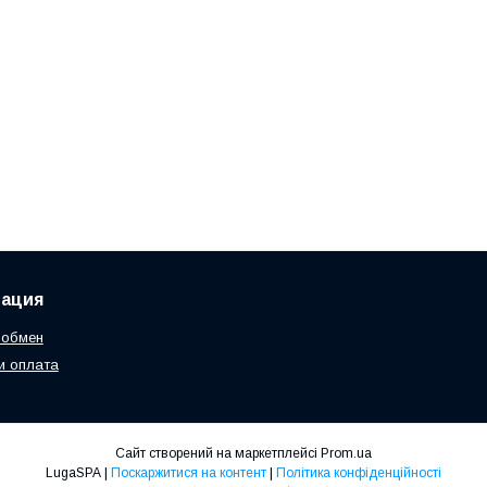
ация
 обмен
и оплата
Сайт створений на маркетплейсі
Prom.ua
LugaSPA |
Поскаржитися на контент
|
Політика конфіденційності