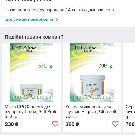
Повернення товару впродовж 14 днів за домовленістю
Всі умови повернення
Подібні товари компанії
М'яка ПРОФІ паста для
Ультра м'яка паста для
Сере
шугарінгу Epilax, Soft Profi
шугарінгу Epilax, Ultra soft
шуга
350 гр
700 гр
гр
230
390
700
₴
₴