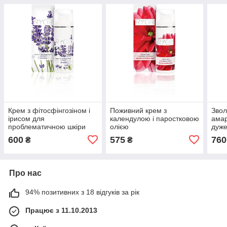
Крем з фітосфінгозіном і
Поживний крем з
Звол
ірисом для
календулою і паростковою
амар
проблематичною шкіри
олією
дуже
“Акнестоп”
600
575
760
₴
₴
Про нас
94% позитивних з 18 відгуків за рік
Працює з 11.10.2013