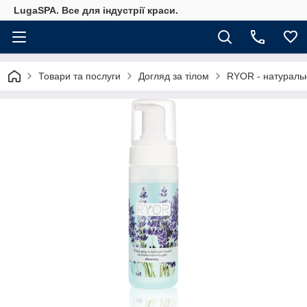
LugaSPA. Все для індустрії краси.
Товари та послуги
Догляд за тілом
RYOR - натураль