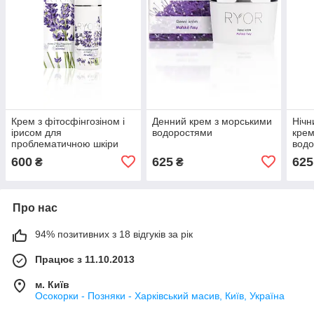
Крем з фітосфінгозіном і
Денний крем з морськими
Нічн
ірисом для
водоростями
крем
проблематичною шкіри
вод
“Акнестоп”
600
625
625
₴
₴
Про нас
94% позитивних з 18 відгуків за рік
Працює з 11.10.2013
м. Київ
Осокорки - Позняки - Харківський масив, Київ, Україна