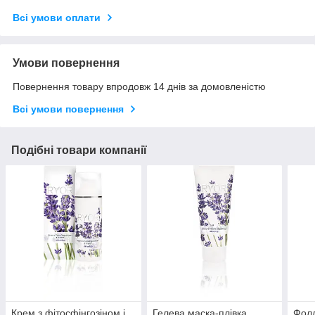
Всі умови оплати
Умови повернення
Повернення товару впродовж 14 днів за домовленістю
Всі умови повернення
Подібні товари компанії
Крем з фітосфінгозіном і
Гелева маска-плівка
Фолл