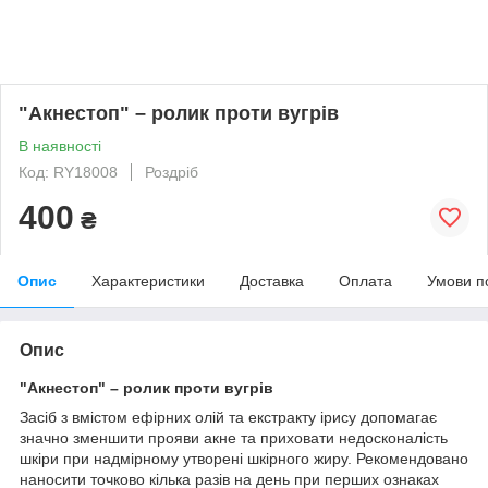
"Акнестоп" – ролик проти вугрів
В наявності
Код: RY18008
Роздріб
400
₴
Опис
Характеристики
Доставка
Оплата
Умови п
Опис
"Акнестоп" – ролик проти вугрів
Засіб з вмістом ефірних олій та екстракту ірису допомагає
значно зменшити прояви акне та приховати недосконалість
шкіри при надмірному утворені шкірного жиру. Рекомендовано
наносити точково кілька разів на день при перших ознаках