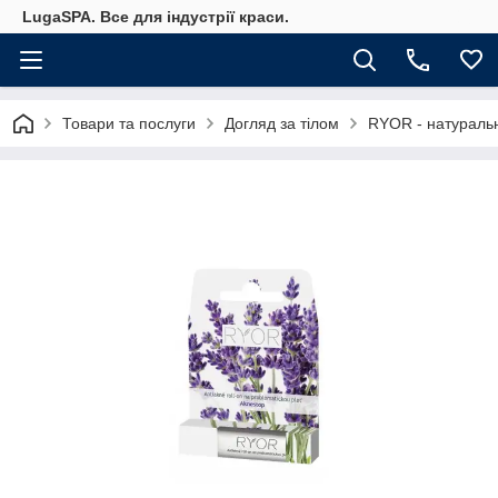
LugaSPA. Все для індустрії краси.
Товари та послуги
Догляд за тілом
RYOR - натураль