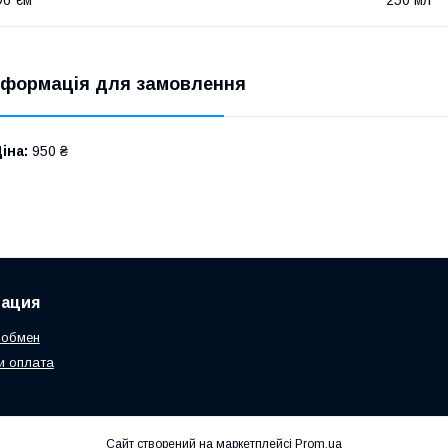
нформація для замовлення
іна:
950 ₴
ация
 обмен
и оплата
Сайт створений на маркетплейсі
Prom.ua