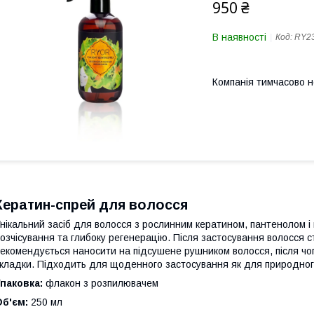
950 ₴
В наявності
Код:
RY2
Компанія тимчасово 
Кератин-спрей для волосся
нікальний засіб для волосся з рослинним кератином, пантенолом і
озчісування та глибоку регенерацію. Після застосування волосся с
екомендується наносити на підсушене рушником волосся, після чо
кладки. Підходить для щоденного застосування як для природного
паковка:
флакон з розпилювачем
б'єм:
250 мл