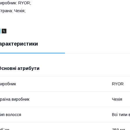
иробник: RYOR;
трана: Чехія;
арактеристики
Основні атрибути
иробник
RYOR
раїна виробник
Чехія
ип волосся
Всі типи 
б`єм
250 мл