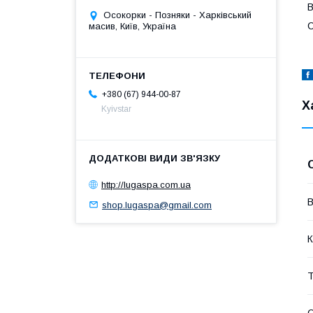
В
Осокорки - Позняки - Харківський
С
масив, Київ, Україна
+380 (67) 944-00-87
Х
Kyivstar
http://lugaspa.com.ua
В
shop.lugaspa@gmail.com
К
Т
О