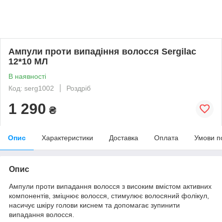
Ампули проти випадіння волосся Sergilac
12*10 МЛ
В наявності
Код: serg1002
Роздріб
1 290
₴
Опис
Характеристики
Доставка
Оплата
Умови п
Опис
Ампули проти випадання волосся з високим вмістом активних
компонентів, зміцнює волосся, стимулює волосяний фолікул,
насичує шкіру голови киснем та допомагає зупинити
випадання волосся.