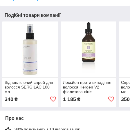
Подібні товари компанії
Відновлюючий спрей для
Лосьйон проти випадіння
Спр
волосся SERGILAC 100
волосся Hergen V2
вол
мл
фіолетова лінія
мл
340
1 185
350
₴
₴
Про нас
94% позитивних з 18 відгуків за рік