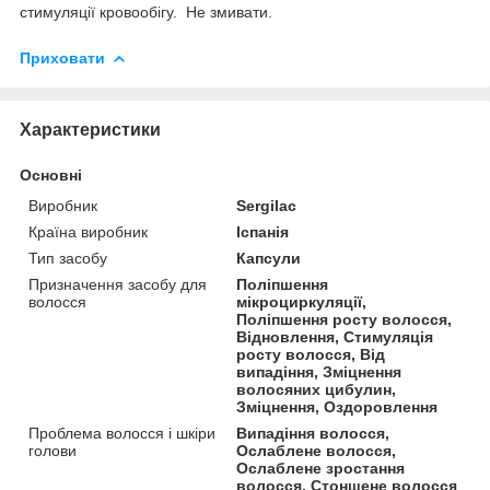
стимуляції кровообігу. Не змивати.
Приховати
Характеристики
Основні
Виробник
Sergilac
Країна виробник
Іспанія
Тип засобу
Капсули
Призначення засобу для
Поліпшення
волосся
мікроциркуляції,
Поліпшення росту волосся,
Відновлення, Стимуляція
росту волосся, Від
випадіння, Зміцнення
волосяних цибулин,
Зміцнення, Оздоровлення
Проблема волосся і шкіри
Випадіння волосся,
голови
Ослаблене волосся,
Ослаблене зростання
волосся, Стоншене волосся