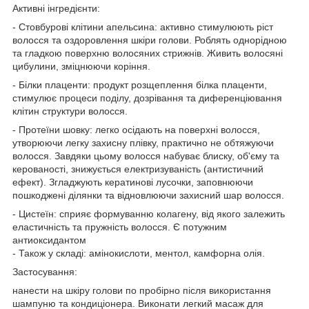
Активні інгредієнти:
- Стовбурові клітини апельсина: активно стимулюють ріст
волосся та оздоровлення шкіри голови. Роблять однорідною
та гладкою поверхню волосяних стрижнів. Живить волосяні
цибулини, зміцнюючи коріння.
- Білки плаценти: продукт розщеплення білка плаценти,
стимулює процеси поділу, дозрівання та диференціювання
клітин структури волосся.
- Протеїни шовку: легко осідають на поверхні волосся,
утворюючи легку захисну плівку, практично не обтяжуючи
волосся. Завдяки цьому волосся набуває блиску, об'єму та
керованості, знижується електризуваність (антистичний
ефект). Згладжують кератинові лусочки, заповнюючи
пошкоджені ділянки та відновлюючи захисний шар волосся.
- Цистеїн: сприяє формуванню колагену, від якого залежить
еластичність та пружність волосся. Є потужним
антиоксидантом
- Також у складі: амінокислоти, ментол, камфорна олія.
Застосування:
нанести на шкіру голови по пробірно після використання
шампуню та кондиціонера. Виконати легкий масаж для