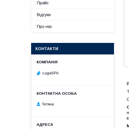
Прайс
Відгуки
Про нас
КОНТАКТИ
LugaSPA
Т
С
Тетяна
н
в