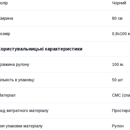
олір
Чорний
Ширина
80 см
озмір
0,8х100 
Користувальницькі характеристики
овжина рулону
100 м.
ількість в упаковці
50 шт
атеріал
СМС (сп
ид витратного матеріалу
Простир
ип упаковки матеріалу
Рулон