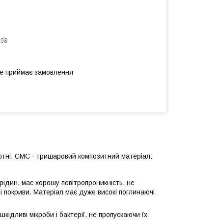
458
не приймає замовлення
отні. СМС - тришаровий композитний матеріал:
 рідин, має хорошу повітропроникність, не
ні покриви. Матеріал має дуже високі поглинаючі
кідливі мікроби і бактерії, не пропускаючи їх