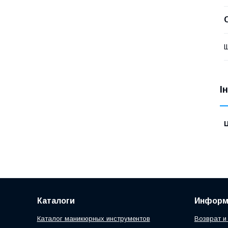
Щ
І
Ц
Каталоги
Информ
Каталог маникюрных инструментов
Возврат и