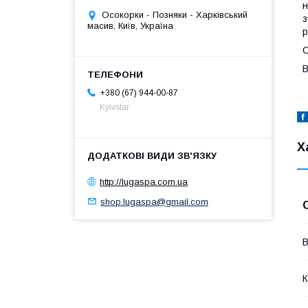
н
Осокорки - Позняки - Харківський
з
масив, Київ, Україна
р
О
В
+380 (67) 944-00-87
Kyivstar
Х
http://lugaspa.com.ua
shop.lugaspa@gmail.com
В
К