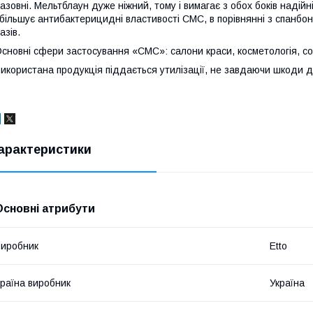
азовні. Мельтблаун дуже ніжний, тому і вимагає з обох боків надій
більшує антибактерицидні властивості СМС, в порівнянні з спанбо
азів.
сновні сфери застосування «СМС»: салони краси, косметологія, со
икористана продукція піддається утилізації, не завдаючи шкоди д
арактеристики
Основні атрибути
иробник
Etto
раїна виробник
Україна