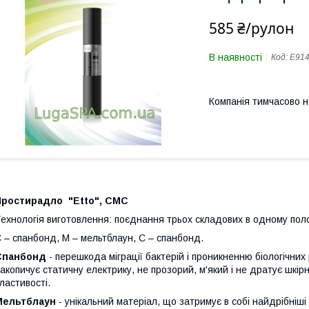
585 ₴/рулон
В наявності
Код:
E91
Компанія тимчасово 
Простирадло "Etto", СМС
ехнологія виготовлення: поєднання трьох складових в одному пол
 – спанбонд, М – мельтблаун, С – спанбонд.
Спанбонд
- перешкода міграції бактерій і проникненню біологічних
акопичує статичну електрику, не прозорий, м'який і не дратує шкір
ластивості.
Мельтблаун
- унікальний матеріал, що затримує в собі найдрібніші ш