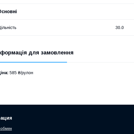
Основні
ільність
30.0
нформація для замовлення
іна:
585 ₴/рулон
ация
 обмен