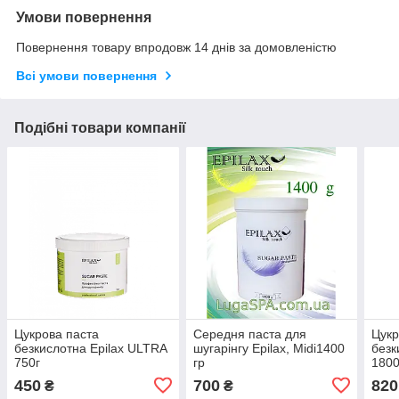
Умови повернення
Повернення товару впродовж 14 днів за домовленістю
Всі умови повернення
Подібні товари компанії
Цукрова паста
Середня паста для
Цукр
безкислотна Epilax ULTRA
шугарінгу Epilax, Midi1400
безк
750г
гр
1800
450
700
820
₴
₴