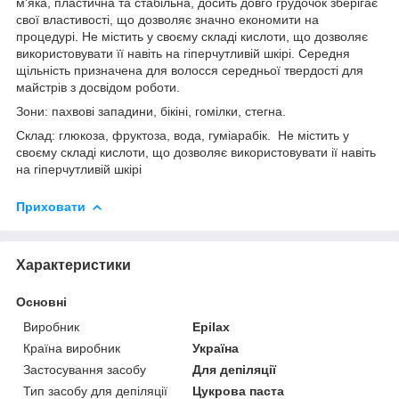
м'яка, пластична та стабільна, досить довго грудочок зберігає
свої властивості, що дозволяє значно економити на
процедурі. Не містить у своєму складі кислоти, що дозволяє
використовувати її навіть на гіперчутливій шкірі. Середня
щільність призначена для волосся середньої твердості для
майстрів з досвідом роботи.
Зони: пахвові западини, бікіні, гомілки, стегна. ⠀
Склад: глюкоза, фруктоза, вода, гуміарабік. Не містить у
своєму складі кислоти, що дозволяє використовувати ії навіть
на гіперчутливій шкірі
Приховати
Характеристики
Основні
Виробник
Epilax
Країна виробник
Україна
Застосування засобу
Для депіляції
Тип засобу для депіляції
Цукрова паста