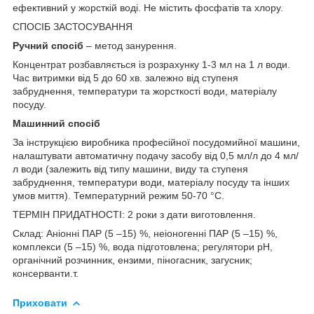
ефективний у жорсткій воді. Не містить фосфатів та хлору.
СПОСІБ ЗАСТОСУВАННЯ
Ручний спосіб
– метод занурення.
Концентрат розбавляється із розрахунку 1-3 мл на 1 л води.
Час витримки від 5 до 60 хв. залежно від ступеня
забруднення, температури та жорсткості води, матеріалу
посуду.
Машинний спосіб
За інструкцією виробника професійної посудомийної машини,
налаштувати автоматичну подачу засобу від 0,5 мл/л до 4 мл/
л води (залежить від типу машини, виду та ступеня
забруднення, температури води, матеріалу посуду та інших
умов миття). Температурний режим 50-70 °С.
ТЕРМІН ПРИДАТНОСТІ: 2 роки з дати виготовлення.
Склад: Аніонні ПАР (5 –15) %, неіоногенні ПАР (5 –15) %,
комплекси (5 –15) %, вода підготовлена; регулятори рН,
органічний розчинник, ензими, піногасник, загусник;
консерванти.т.
Приховати