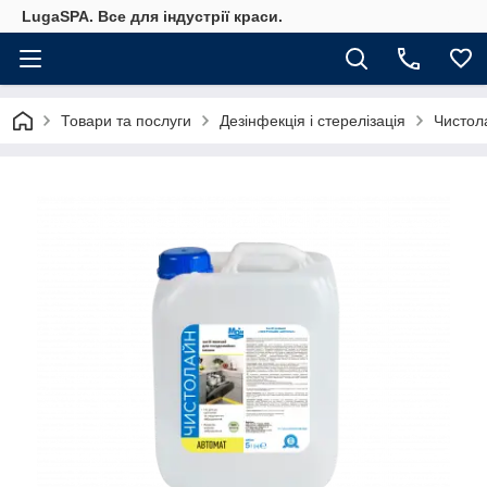
LugaSPA. Все для індустрії краси.
Товари та послуги
Дезінфекція і стерелізація
Чистол