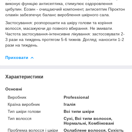
виконує функцію антисептика, стимулює оздоровлення
цибулин. Еозин - очищаючий компонент, антисептик Піроктон
оламін забезпечує баланс вироблення шкірного сала.
Застосування: розпорошити на шкіру голови та коріння
волосся, масажуючи до повного вбирання. Не змивати.
Частота застосування-інтенсивне лікування: застосовувати 2-
3 рази на тиждень протягом 5-6 тижнів. Догляд: наносити 1-2
рази на тиждень.
Приховати
Характеристики
Основні
Виробник
Professional
Країна виробник
Італія
Тип шкіри голови
Всі типи шкіри
Тип волосся
Сухі, Всі типи волосся,
Нормальні, Комбіновані
Проблема волосся і шкіри
Ослаблене волосся, Сухість