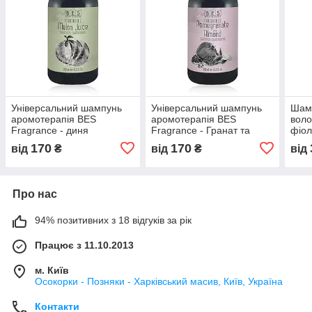
Універсальний шампунь
Універсальний шампунь
Шамп
аромотерапія BES
аромотерапія BES
воло
Fragrance - диня
Fragrance - Гранат та
фіол
мигдаль
170
170
від
₴
від
₴
від
Про нас
94% позитивних з 18 відгуків за рік
Працює з 11.10.2013
м. Київ
Осокорки - Позняки - Харківський масив, Київ, Україна
Контакти