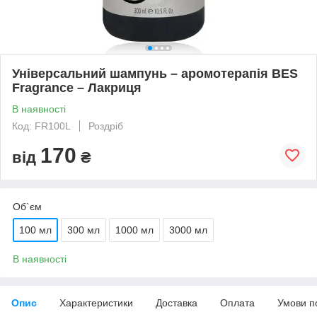
Універсальний шампунь – аромотерапія BES
Fragrance – Лакриця
В наявності
Код: FR100L
Роздріб
170
від
₴
Об`єм
100 мл
300 мл
1000 мл
3000 мл
В наявності
Опис
Характеристики
Доставка
Оплата
Умови п