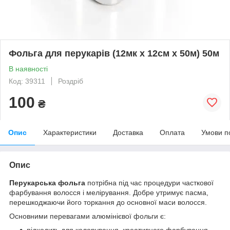
Фольга для перукарів (12мк х 12см х 50м) 50м
В наявності
Код: 39311
Роздріб
100
₴
Опис
Характеристики
Доставка
Оплата
Умови п
Опис
Перукарська фольга
потрібна під час процедури часткової
фарбування волосся і мелірування. Добре утримує пасма,
перешкоджаючи його торкання до основної маси волосся.
Основними перевагами алюмінієвої фольги є:
підходить для колорування, креативного фарбування