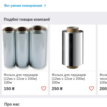
Всі умови повернення
Подібні товари компанії
Фольга для перукарів
Фольга для перукарів
Фоль
(12мк х 12см х 100м)
(12мк х 12см х 200м)
тисн
100м
200м
100
150
250
200
₴
₴
Про нас