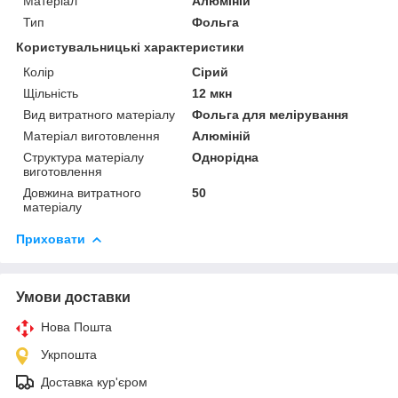
Матеріал
Алюміній
Тип
Фольга
Користувальницькі характеристики
Колір
Сірий
Щільність
12 мкн
Вид витратного матеріалу
Фольга для мелірування
Матеріал виготовлення
Алюміній
Структура матеріалу
Однорідна
виготовлення
Довжина витратного
50
матеріалу
Приховати
Умови доставки
Нова Пошта
Укрпошта
Доставка кур'єром