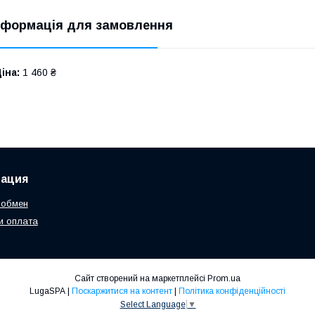
нформація для замовлення
іна:
1 460 ₴
ация
 обмен
и оплата
Сайт створений на маркетплейсі
Prom.ua
LugaSPA |
Поскаржитися на контент
|
Політика конфіденційності
Select Language
▼