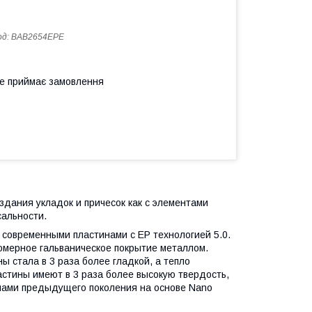
од:
BAB2654EPE
не приймає замовлення
дания укладок и причесок как с элементами
сальности.
современными пластинами с EP технологией 5.0.
омерное гальваническое покрытие металлом.
ы стала в 3 раза более гладкой, а тепло
астины имеют в 3 раза более высокую твердость,
тинами предыдущего поколения на основе Nano