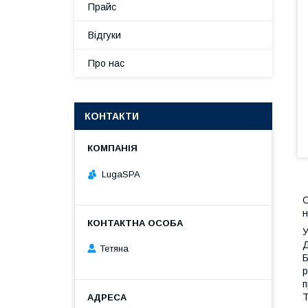
Прайс
Відгуки
Про нас
КОНТАКТИ
LugaSPA
О
н
У
Д
Тетяна
Б
р
п
T