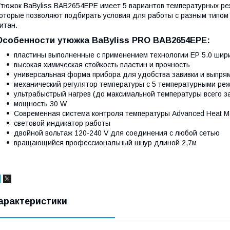
тюжок BaByliss BAB2654EPE имеет 5 вариантов температурных режи
оторые позволяют подбирать условия для работы с разным типом 
итан.
Особенности утюжка BaByliss PRO BAB2654EPE:
пластины выполненные с применением технологии EP 5.0 шири
высокая химическая стойкость пластин и прочность
универсальная форма прибора для удобства завивки и выпря
механический регулятор температуры с 5 температурными реж
ультрабыстрый нагрев (до максимальной температуры всего за
мощность 30 W
Современная система контроля температуры Advanced Heat 
световой индикатор работы
двойной вольтаж 120-240 V для соединения с любой сетью
вращающийся профессиональный шнур длиной 2,7м
арактеристики