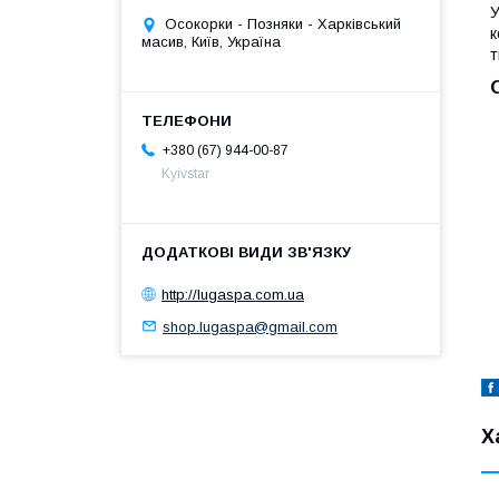
У
Осокорки - Позняки - Харківський
к
масив, Київ, Україна
т
+380 (67) 944-00-87
Kyivstar
http://lugaspa.com.ua
shop.lugaspa@gmail.com
Х