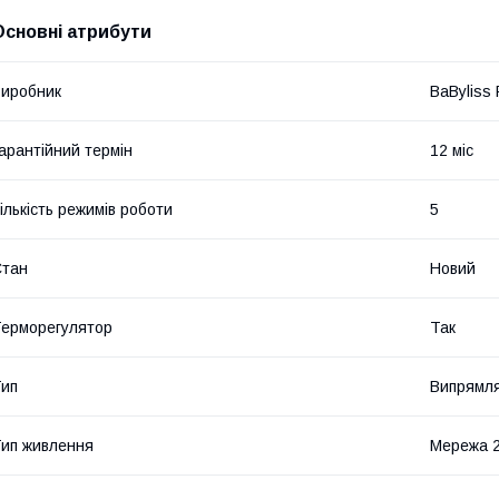
Основні атрибути
иробник
BaByliss
арантійний термін
12 міс
ількість режимів роботи
5
Стан
Новий
ерморегулятор
Так
ип
Випрямля
ип живлення
Мережа 2