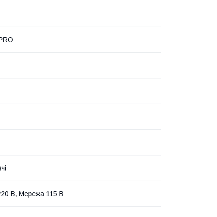
 PRO
чі
20 В, Мережа 115 В