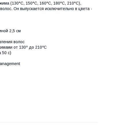
ма (130°C, 150°C, 160°C, 180°C, 210°C),
волос. Он выпускается исключительно в цвета -
ной 2,5 см
мления волос
имами от 130º до 210ºС
 50 с)
Management