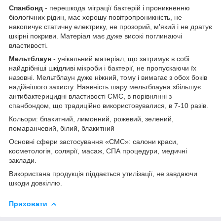
Спанбонд
- перешкода міграції бактерій і проникненню
біологічних рідин, має хорошу повітропроникність, не
накопичує статичну електрику, не прозорий, м'який і не дратує
шкірні покриви. Матеріал має дуже високі поглинаючі
властивості.
Мельтблаун
- унікальний матеріал, що затримує в собі
найдрібніші шкідливі мікроби і бактерії, не пропускаючи їх
назовні. Мельтблаун дуже ніжний, тому і вимагає з обох боків
надійнішого захисту. Наявність шару мельтблауна збільшує
антибактерицидні властивості СМС, в порівнянні з
спанбондом, що традиційно використовувалися, в 7-10 разів.
Кольори: блакитний, лимонний, рожевий, зелений,
помаранчевий, білий, блакитний
Основні сфери застосування «СМС»: салони краси,
косметологія, солярії, масаж, СПА процедури, медичні
заклади.
Використана продукція піддається утилізації, не завдаючи
шкоди довкіллю.
Приховати