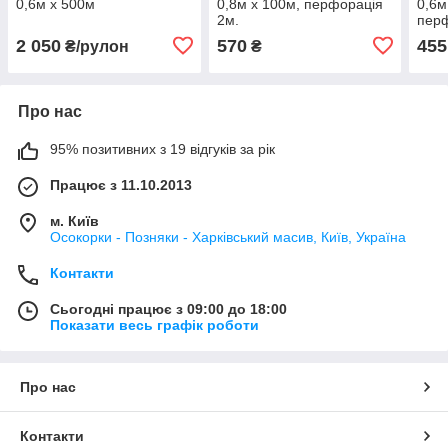
0,6м х 500м
0,8м х 100м, перфорація
0,6м
2м.
пер
2 050
570
455
₴/рулон
₴
Про нас
95% позитивних з 19 відгуків за рік
Працює з 11.10.2013
м. Київ
Осокорки - Позняки - Харківський масив, Київ, Україна
Контакти
Сьогодні працює з 09:00 до 18:00
Показати весь графік роботи
Про нас
Контакти