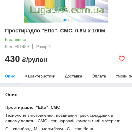
Простирадло "Etto", СМС, 0,6м х 100м
В наявності
Код: E91489
Роздріб
430
₴/рулон
Опис
Характеристики
Доставка
Оплата
Умови п
Опис
Простирадло "Etto", СМС
Технологія виготовлення: поєднання трьох складових в
одному полотні. СМС - тришаровий композитний матеріал:
С – спанбонд, М – мельтблаун, С – спанбонд.