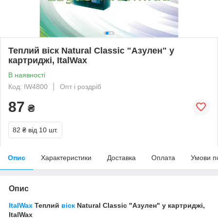
Теплий віск Natural Classic "Азулен" у
картриджі, ItalWax
В наявності
Код: IW4800
Опт і роздріб
87
₴
82 ₴
від 10 шт.
Опис
Характеристики
Доставка
Оплата
Умови п
Опис
ItalWax
Теплий
віск
Natural Classic "Азулен" у картриджі,
ItalWax