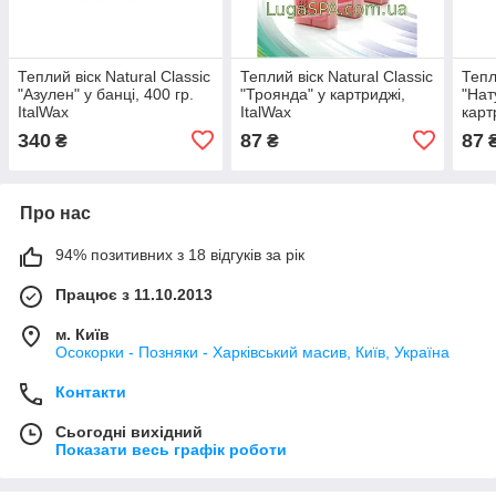
Теплий віск Natural Classic
Теплий віск Natural Classic
Тепл
"Азулен" у банці, 400 гр.
"Троянда" у картриджі,
"Нат
ItalWax
ItalWax
карт
340
87
87
₴
₴
Про нас
94% позитивних з 18 відгуків за рік
Працює з 11.10.2013
м. Київ
Осокорки - Позняки - Харківський масив, Київ, Україна
Контакти
Сьогодні вихідний
Показати весь графік роботи