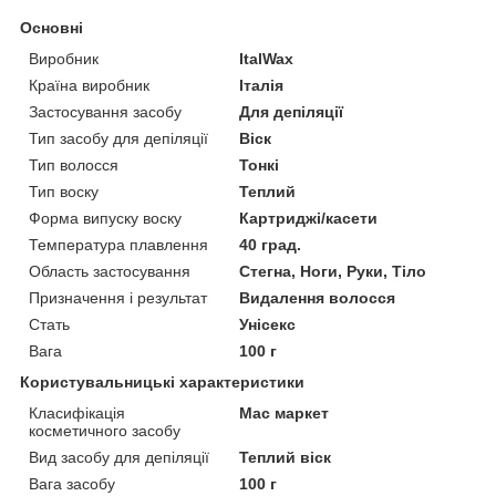
Основні
Виробник
ItalWax
Країна виробник
Італія
Застосування засобу
Для депіляції
Тип засобу для депіляції
Віск
Тип волосся
Тонкі
Тип воску
Теплий
Форма випуску воску
Картриджі/касети
Температура плавлення
40 град.
Область застосування
Стегна, Ноги, Руки, Тіло
Призначення і результат
Видалення волосся
Стать
Унісекс
Вага
100 г
Користувальницькі характеристики
Класифікація
Мас маркет
косметичного засобу
Вид засобу для депіляції
Теплий віск
Вага засобу
100 г