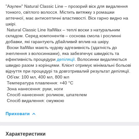
"Азулен" Natural Classic Line – прозорий віск для видалення
тонкого, світлого волосся. Містить витяжку з ромашки
аптечної, має антисептичні властивості. Віск гарно видно на
шкірі.
Natural Classic Line ItalWax – теплі воски з натуральним
складом. Серед компонентів – соснова смола і рослинні
добавки, які гарантують дбайливий вплив на шкіру.
Воски ItalWax мають чудову адгезивність (здатність до
зчеплення з волосинками), яка забезпечує швидкість та
ефективність процедури
депіляції
. Волосинки видаляються
швидко разом з корінцями. Клієнт отримує мінімальні больові
відчуття при процедурі та довготривалий результат депіляції.
Об’єм: 100 мл, 400 мл, 800 мл
Температура плавлення: +40 °С
Зона нанесення: руки, ноги
Спосіб нанесення: роликом, шпателем
Спосіб видалення: смужкою
Приховати
Характеристики