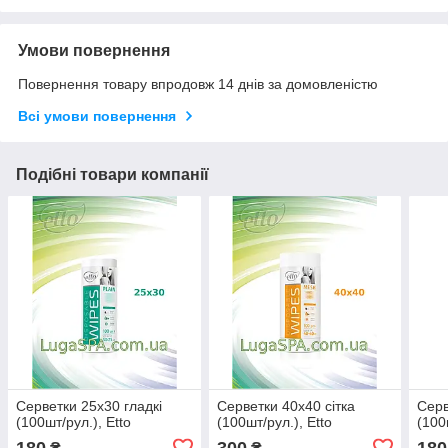
Умови повернення
Повернення товару впродовж 14 днів за домовленістю
Всі умови повернення
Подібні товари компанії
Серветки 25х30 гладкі
Серветки 40х40 сітка
Серв
(100шт/рул.), Etto
(100шт/рул.), Еtto
(100
180
300
180