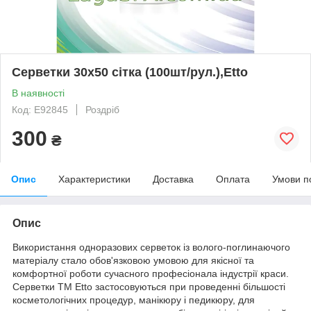
Серветки 30х50 сітка (100шт/рул.),Etto
В наявності
Код: E92845
Роздріб
300
₴
Опис
Характеристики
Доставка
Оплата
Умови п
Опис
Використання одноразових серветок із волого-поглинаючого
матеріалу стало обов'язковою умовою для якісної та
комфортної роботи сучасного професіонала індустрії краси.
Серветки ТМ Etto застосовуються при проведенні більшості
косметологічних процедур, манікюру і педикюру, для