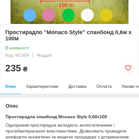
Простирадло "Monaco Style" спанбонд 0,6м х
100м
В наявності
Код: M1359
Роздріб
235
₴
Опис
Характеристики
Доставка
Оплата
Умови п
Опис
Простирадла спанбонд Monaco Style 0,60х100
Одноразові простирадла володіють антистатичними і
протибактеріальної властивостями. Дозволяють проводити
комфортні косметичні та медичні процедури з дотриманням