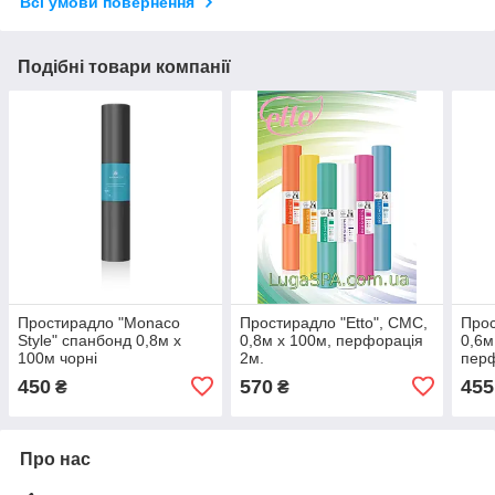
Всі умови повернення
Подібні товари компанії
Простирадло "Monaco
Простирадло "Etto", СМС,
Прос
Style" спанбонд 0,8м х
0,8м х 100м, перфорація
0,6м
100м чорні
2м.
пер
450
570
455
₴
₴
Про нас